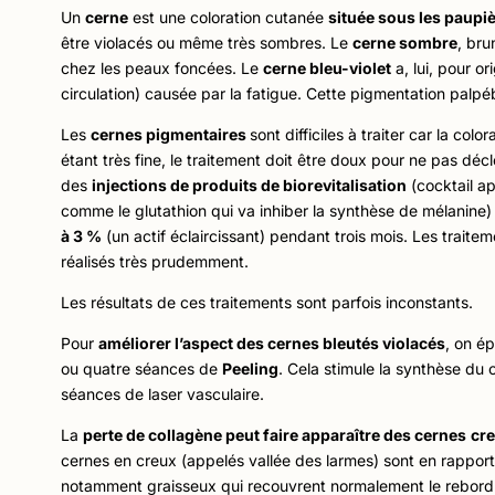
Un
cerne
est une coloration cutanée
située sous les paupiè
être violacés ou même très sombres. Le
cerne sombre
, bru
chez les peaux foncées. Le
cerne bleu-violet
a, lui, pour o
circulation) causée par la fatigue. Cette pigmentation palpéb
Les
cernes pigmentaires
sont difficiles à traiter car la co
étant très fine, le traitement doit être doux pour ne pas déc
des
injections de produits de biorevitalisation
(cocktail a
comme le glutathion qui va inhiber la synthèse de mélanine
à 3 %
(un actif éclaircissant) pendant trois mois. Les traite
réalisés très prudemment.
Les résultats de ces traitements sont parfois inconstants.
Pour
améliorer l’aspect des cernes bleutés violacés
, on é
ou quatre séances de
Peeling
. Cela stimule la synthèse du
séances de laser vasculaire.
La
perte de collagène peut faire apparaître des cernes
cr
cernes en creux (appelés vallée des larmes) sont en rapport
notamment graisseux qui recouvrent normalement le rebord in