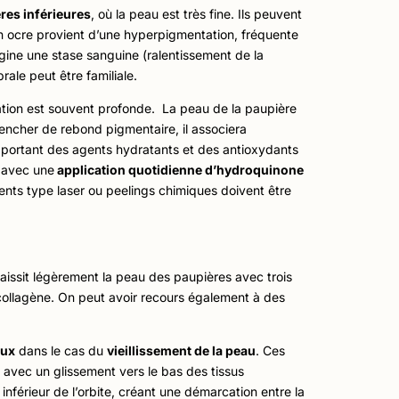
res inférieures
, où la peau est très fine. Ils peuvent
n ocre provient d’une hyperpigmentation, fréquente
rigine une stase sanguine (ralentissement de la
rale peut être familiale.
loration est souvent profonde. La peau de la paupière
lencher de rebond pigmentaire, il associera
pportant des agents hydratants et des antioxydants
) avec une
application quotidienne d’hydroquinone
ments type laser ou peelings chimiques doivent être
paissit légèrement la peau des paupières avec trois
 collagène. On peut avoir recours également à des
eux
dans le cas du
vieillissement de la peau
. Ces
 avec un glissement vers le bas des tissus
férieur de l’orbite, créant une démarcation entre la